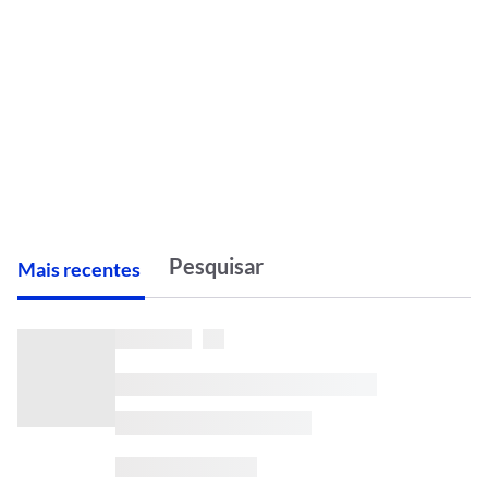
M
ais recentes