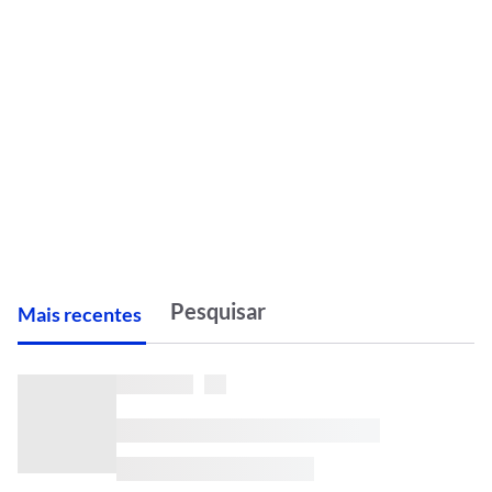
M
ais recentes