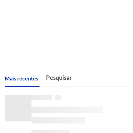
M
ais recentes