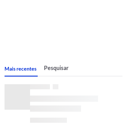
M
ais recentes