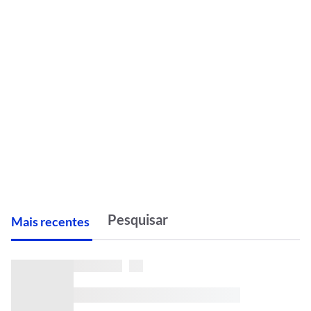
M
ais recentes