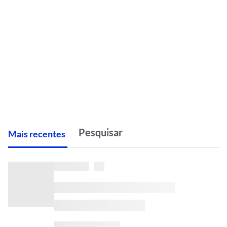
M
ais recentes