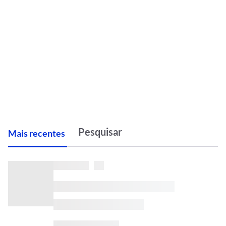
M
ais recentes