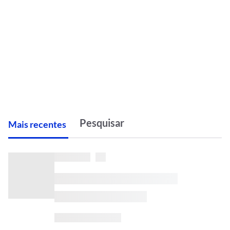
M
ais recentes