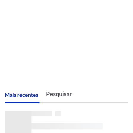
M
ais recentes