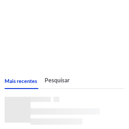
M
ais recentes