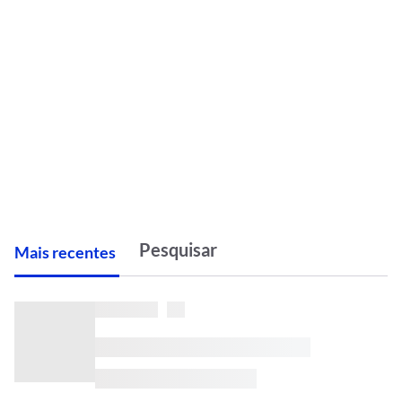
M
ais recentes