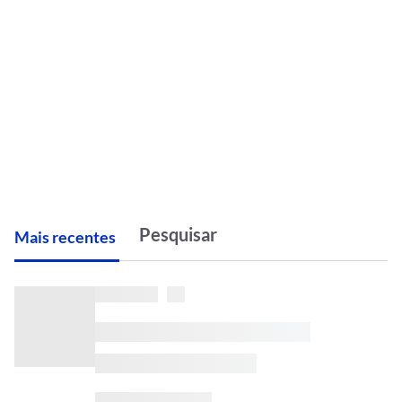
M
ais recentes