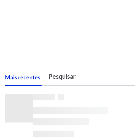
M
ais recentes