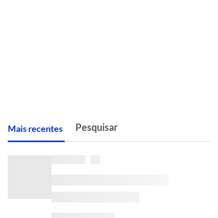
M
ais recentes