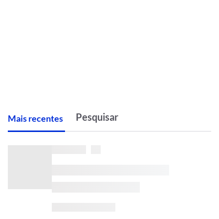
M
ais recentes