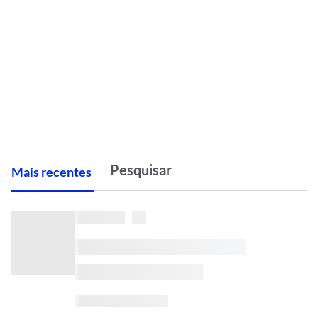
M
ais recentes