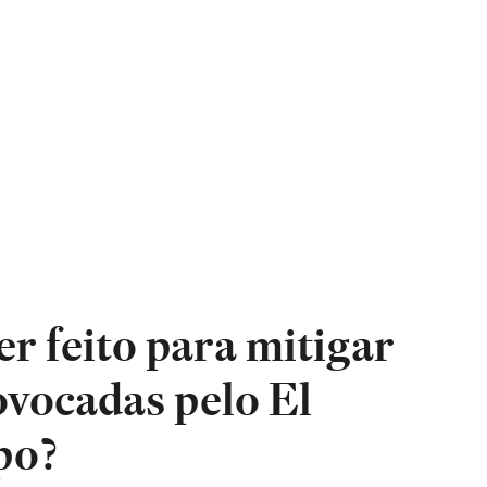
r feito para mitigar
ovocadas pelo El
po?