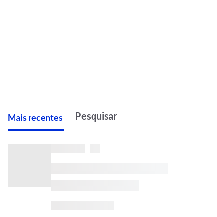
M
ais recentes