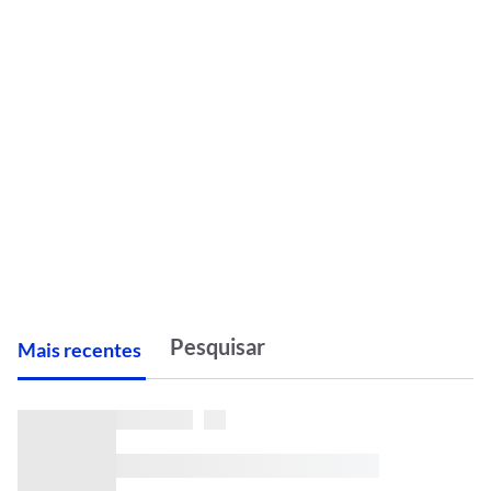
M
ais recentes