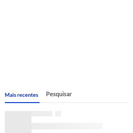
M
ais recentes