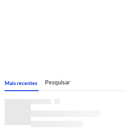
M
ais recentes