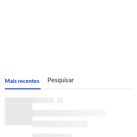
M
ais recentes