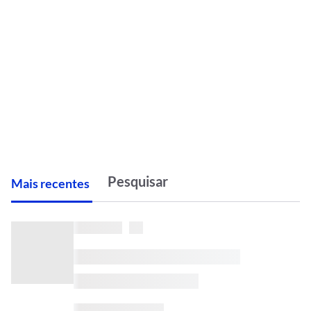
M
ais recentes