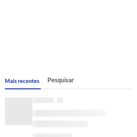
M
ais recentes