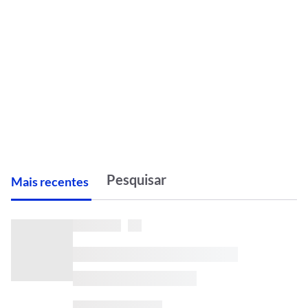
M
ais recentes