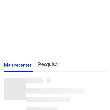
M
ais recentes