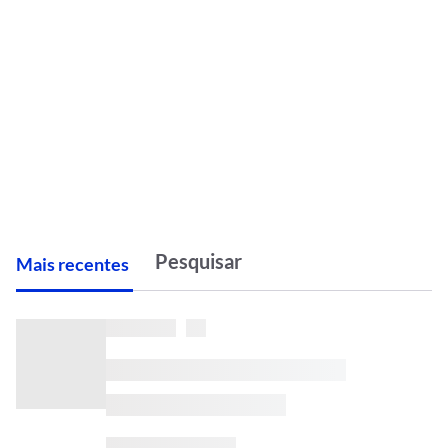
M
ais recentes