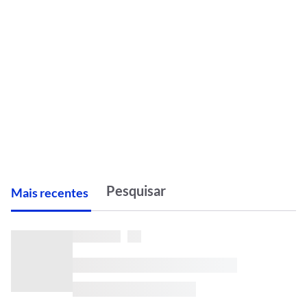
M
ais recentes