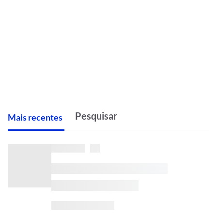
M
ais recentes