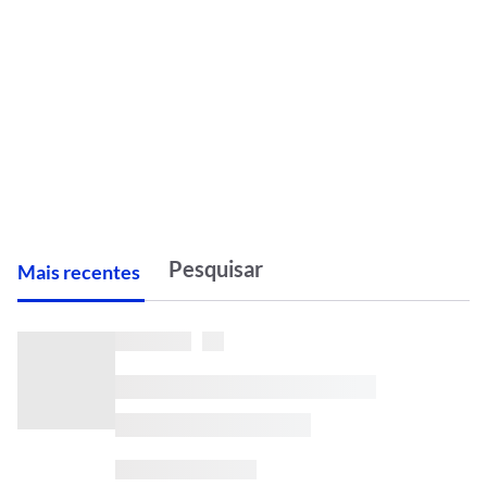
M
ais recentes