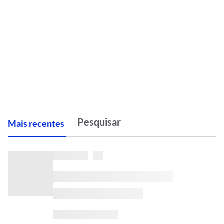
M
ais recentes