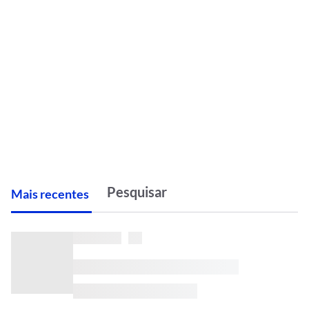
M
ais recentes