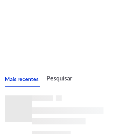
M
ais recentes