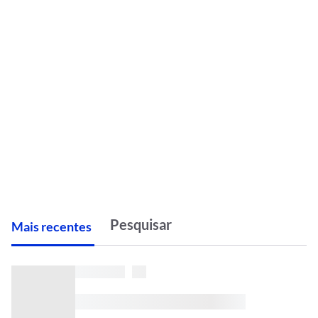
M
ais recentes