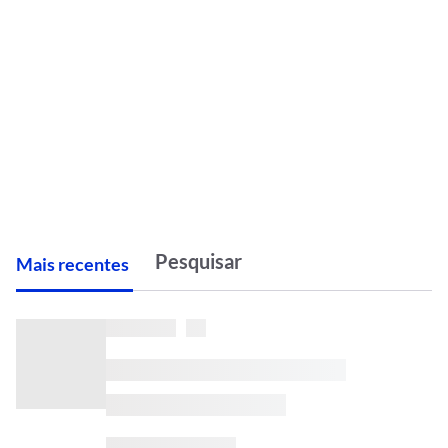
M
ais recentes