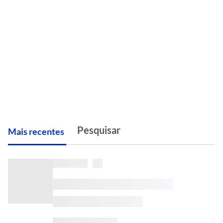
M
ais recentes