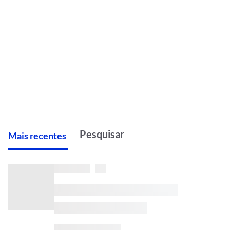
M
ais recentes