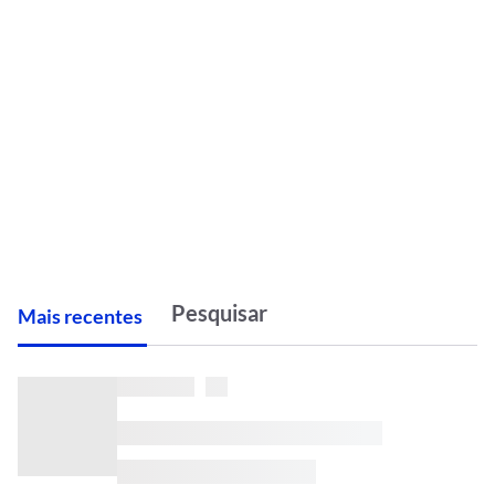
M
ais recentes