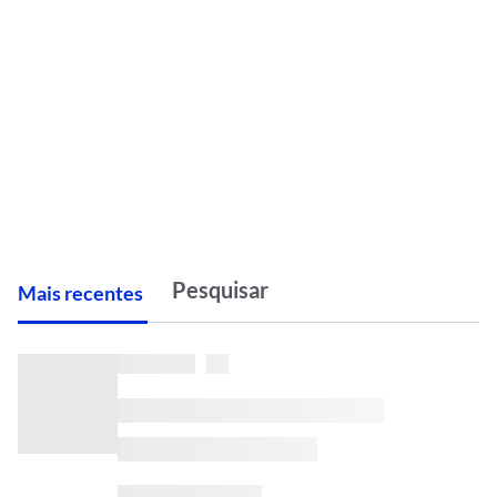
M
ais recentes